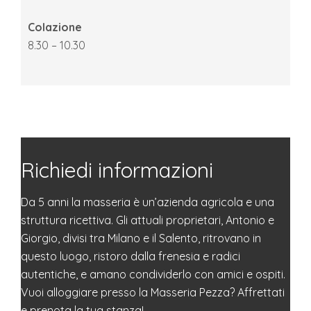
Colazione
8.30 – 10.30
Richiedi informazioni
Da 5 anni la masseria è un’azienda agricola e una
struttura ricettiva. Gli attuali proprietari, Antonio e
Giorgio, divisi tra Milano e il Salento, ritrovano in
questo luogo, ristoro dalla frenesia e radici
autentiche, e amano condividerlo con amici e ospiti.
Vuoi alloggiare presso la Masseria Pezza? Affrettati
e prenota la tua stanza!