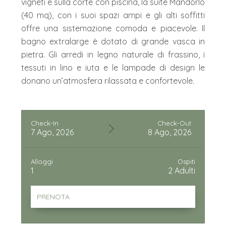
vigneti e sulla corte con piscina, la suite Mandorlo
(40 mq), con i suoi spazi ampi e gli alti soffitti
offre una sistemazione comoda e piacevole. Il
bagno extralarge è dotato di grande vasca in
pietra. Gli arredi in legno naturale di frassino, i
tessuti in lino e iuta e le lampade di design le
donano un’atmosfera rilassata e confortevole.
Check-In
Check-Out
7 Ago, 2026
8 Ago, 2026
Alloggi
Ospiti
1
2
Adulti